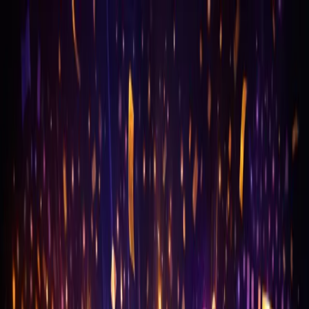
🐔 Poulet.Casino
Ouvrir le menu
Accueil
Casinos
Comparer
Jeux
Démo Gratuite
Chicken Road
2
Officiel
Guide
Blog
Jouer Maintenant
Accueil
/
Nos auteurs
/
Alexandre Rousseau
Alexandre Rousseau
Spécialiste Plateformes iGaming & Bonus
Évaluation de casinos & Programmes de bonus
14 ans d'expérience en évaluation de casinos en ligne. A testé plus
de 300 plateformes — expert bonus, sécurité et fournisseurs de jeux.
88
articles
Depuis
2017
14+ ans dans l'industrie iGaming