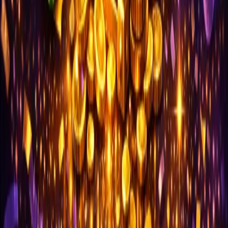
Casinos
Tous les casinos
Top casinos
Nouveaux casinos
Licence ANJ
Casinos fiables
Applications mobile