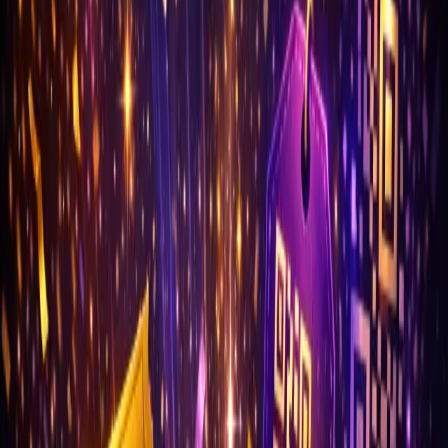
Biographie
Alexandre Rousseau possède 14 ans d'expérience dans l'évaluation
et la comparaison des casinos en ligne. Expert en analyse des
programmes de fidélité, bonus et promotions, il a testé plus de 300
plateformes de jeux à travers l'Europe. Son approche méthodique
combine l'analyse technique des logiciels, la vérification de la
sécurité des transactions et l'évaluation de l'expérience utilisateur.
Spécialisé dans l'identification des meilleurs bonus sans wagering
excessif et des casinos à retrait rapide, il aide les joueurs à naviguer
dans l'écosystème complexe des offres promotionnelles. Sa
connaissance approfondie des fournisseurs de jeux (NetEnt,
Evolution, Pragmatic Play) lui permet de recommander les
meilleures plateformes selon les préférences de chaque joueur.
Domaines d'expertise
Évaluation de casinos
Programmes de bonus
Sécurité des
transactions
Fournisseurs de jeux
Expérience utilisateur
Articles Signés Par
Alexandre Rousseau
Retrouvez ses publications les plus utiles pour explorer Chicken