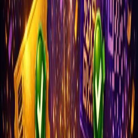
Road, les casinos et les stratégies associées.
Voir tout le blog
Comparatif
À la une
Chicken Road vs Aviator vs JetX: Quel Crash Game
Choisir ?
Face-a-face narratif des 3 crash games majeurs en France: Chicken
Road, Aviator et JetX. RTP, sensation de jeu, mobile, strategie et
verdict par profil.
Alexandre Rousseau
16
min
11/04/2026
11/04/2026
Comparatif
À la une
12 Crash Games 2026: Comparatif de Marche sur
30 Criteres
Comparatif de marche 2026 de 12 crash games sur 30 criteres: