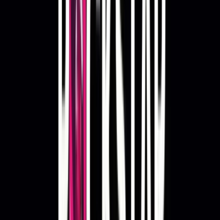
Sécurité
4.3
Jeux
4.3
Bonus
4.3
Paiements
4.3
Support
4.3
Mobile
4.3
Testé par
Alexandre Rousseau
Dernière mise à jour:
5 juin 2026
Lire l’avis complet
Rockstar Casino
4.3
/5
Welcome bonus
Pack Rock Legends 1500€ + 250 Free Spins
Wager:
35
x