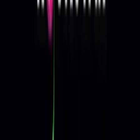
Curaçao). Consultez le site de l'autorité de régulation pour
confirmer.
2
Opérateur derrière le casino
Recherchez l'entreprise qui gère le casino. Un opérateur établi avec
d'autres casinos réussis est un bon signe.
3
Conditions des bonus
Lisez attentivement les termes : conditions de mise, jeux éligibles,
délais, montants maximum. Méfiez-vous des offres trop belles.
4
Méthodes de paiement
Vérifiez les options de dépôt/retrait, les délais de traitement et les
éventuels frais. Testez avec un petit dépôt d'abord.