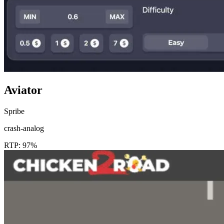
Aviator
Spribe
crash-analog
RTP:
97
%