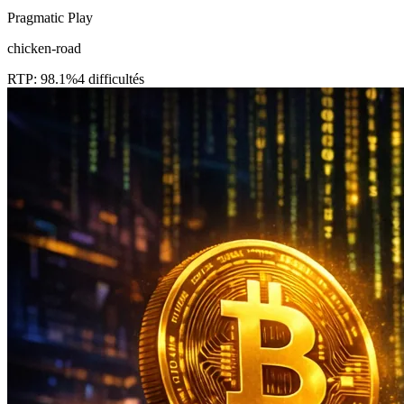
Pragmatic Play
chicken-road
RTP:
98.1
%
4
difficultés