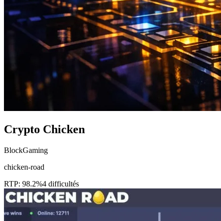
Crypto Chicken
BlockGaming
chicken-road
RTP:
98.2
%
4
difficultés