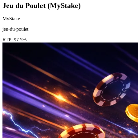
Jeu du Poulet (MyStake)
MyStake
jeu-du-poulet
RTP:
97.5
%