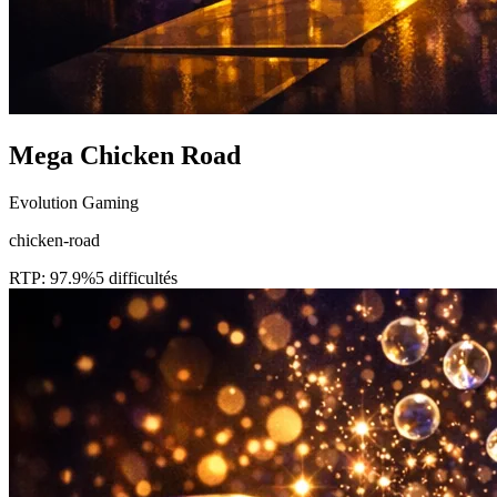
Mega Chicken Road
Evolution Gaming
chicken-road
RTP:
97.9
%
5
difficultés