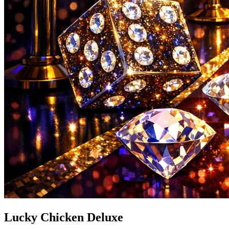
Lucky Chicken Deluxe