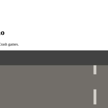
no
 Crash games.