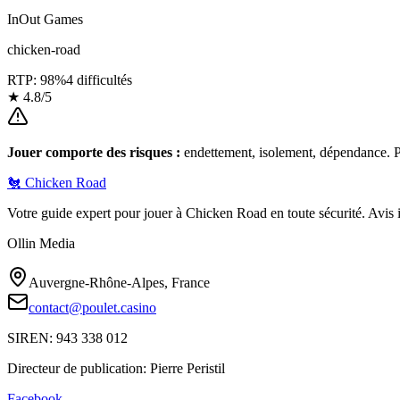
InOut Games
chicken-road
RTP:
98
%
4
difficultés
★
4.8
/5
Jouer comporte des risques :
endettement, isolement, dépendance.
P
🐔 Chicken Road
Votre guide expert pour jouer à Chicken Road en toute sécurité. Avis i
Ollin Media
Auvergne-Rhône-Alpes, France
contact@poulet.casino
SIREN: 943 338 012
Directeur de publication: Pierre Peristil
Facebook