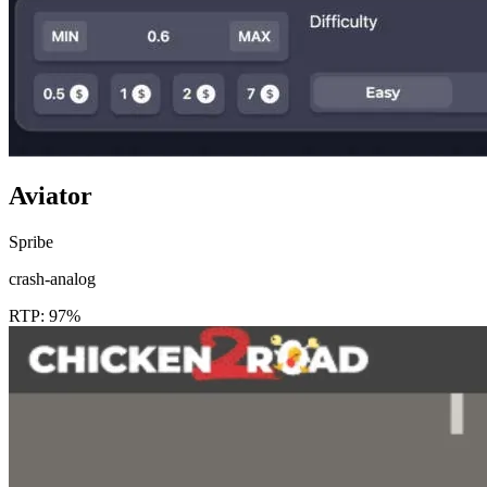
Aviator
Spribe
crash-analog
RTP:
97
%