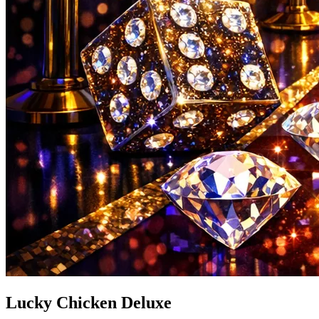
Lucky Chicken Deluxe