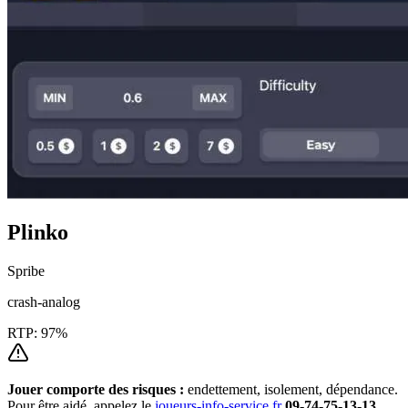
Plinko
Spribe
crash-analog
RTP:
97
%
Jouer comporte des risques :
endettement, isolement, dépendance.
Pour être aidé, appelez le
joueurs-info-service.fr
09-74-75-13-13