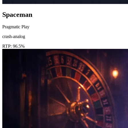
Spaceman
Pragmatic Play
crash-analog
RTP:
96.5
%