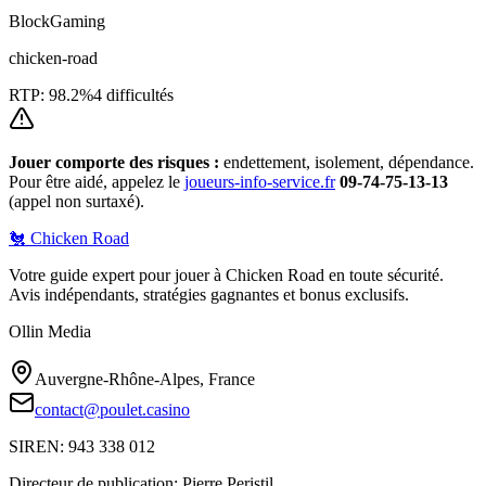
BlockGaming
chicken-road
RTP:
98.2
%
4
difficultés
Jouer comporte des risques :
endettement, isolement, dépendance.
Pour être aidé, appelez le
joueurs-info-service.fr
09-74-75-13-13
(appel non surtaxé)
.
🐔 Chicken Road
Votre guide expert pour jouer à Chicken Road en toute sécurité.
Avis indépendants, stratégies gagnantes et bonus exclusifs.
Ollin Media
Auvergne-Rhône-Alpes, France
contact@poulet.casino
SIREN: 943 338 012
Directeur de publication: Pierre Peristil