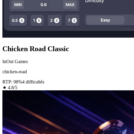
Chicken Road Classic
InOut Games
chicken-road
RTP:
98
%
4
difficultés
★
4.8
/5