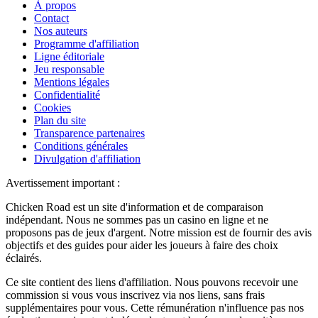
À propos
Contact
Nos auteurs
Programme d'affiliation
Ligne éditoriale
Jeu responsable
Mentions légales
Confidentialité
Cookies
Plan du site
Transparence partenaires
Conditions générales
Divulgation d'affiliation
Avertissement important :
Chicken Road est un site d'information et de comparaison
indépendant. Nous ne sommes pas un casino en ligne et ne
proposons pas de jeux d'argent. Notre mission est de fournir des avis
objectifs et des guides pour aider les joueurs à faire des choix
éclairés.
Ce site contient des liens d'affiliation. Nous pouvons recevoir une
commission si vous vous inscrivez via nos liens, sans frais
supplémentaires pour vous. Cette rémunération n'influence pas nos