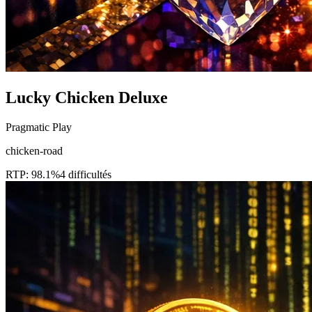
Lucky Chicken Deluxe
Pragmatic Play
chicken-road
RTP:
98.1
%
4
difficultés