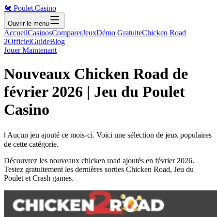
🐔 Poulet.Casino
Ouvrir le menu
Accueil
Casinos
Comparer
Jeux
Démo Gratuite
Chicken Road
2
Officiel
Guide
Blog
Jouer Maintenant
Nouveaux Chicken Road de
février 2026 | Jeu du Poulet
Casino
ℹ️ Aucun jeu ajouté ce mois-ci. Voici une sélection de jeux populaires
de cette catégorie.
Découvrez les nouveaux chicken road ajoutés en février 2026.
Testez gratuitement les dernières sorties Chicken Road, Jeu du
Poulet et Crash games.