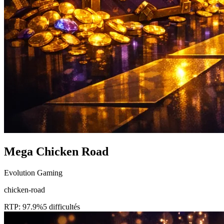
Mega Chicken Road
Evolution Gaming
chicken-road
RTP:
97.9
%
5
difficultés