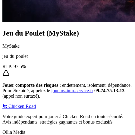
Jeu du Poulet (MyStake)
MyStake
jeu-du-poulet
RTP:
97.5
%
Jouer comporte des risques :
endettement, isolement, dépendance.
Pour être aidé, appelez le
joueurs-info-service.fr
09-74-75-13-13
(appel non surtaxé)
.
🐔 Chicken Road
Votre guide expert pour jouer à Chicken Road en toute sécurité.
Avis indépendants, stratégies gagnantes et bonus exclusifs.
Ollin Media