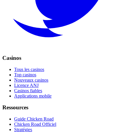
Casinos
Tous les casinos
Top casinos
Nouveaux casinos
Licence ANJ
Casinos fiables
Applications mobile
Ressources
Guide Chicken Road
Chicken Road Officiel
Stratégies