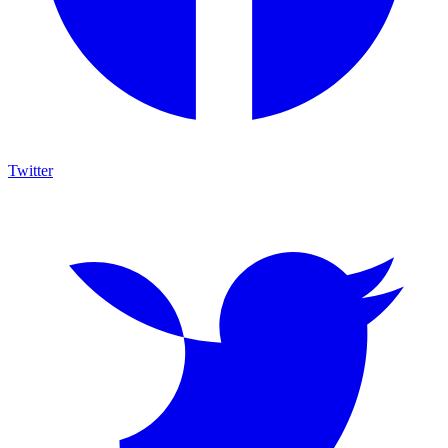
Twitter