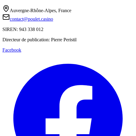
Auvergne-Rhône-Alpes, France
contact@poulet.casino
SIREN: 943 338 012
Directeur de publication: Pierre Peristil
Facebook