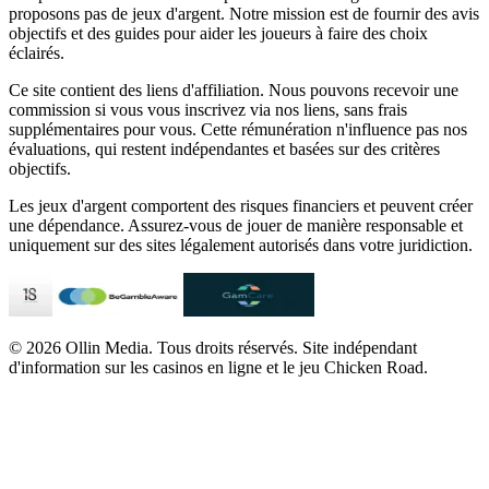
proposons pas de jeux d'argent. Notre mission est de fournir des avis
objectifs et des guides pour aider les joueurs à faire des choix
éclairés.
Ce site contient des liens d'affiliation. Nous pouvons recevoir une
commission si vous vous inscrivez via nos liens, sans frais
supplémentaires pour vous. Cette rémunération n'influence pas nos
évaluations, qui restent indépendantes et basées sur des critères
objectifs.
Les jeux d'argent comportent des risques financiers et peuvent créer
une dépendance. Assurez-vous de jouer de manière responsable et
uniquement sur des sites légalement autorisés dans votre juridiction.
©
2026
Ollin Media. Tous droits réservés. Site indépendant
d'information sur les casinos en ligne et le jeu Chicken Road.