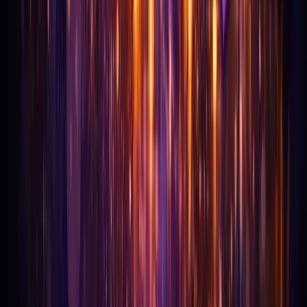
CODE: ROCKSTAR
JOUER MAINTENANT
18+ • Jouez responsable
Avertissement :
Jouer comporte des risques : endettement,
isolement, dépendance. Pour être aidé, appelez le
09-74-75-13-13
(Joueurs Info Service).
Continuez Selon Votre Objectif
Revenir au guide principal
Retrouvez les règles, les repères de base et le bon point d’entrée si
vous débutez sur Chicken Road.
Explorer cette ressource
Approfondir les stratégies
Passez aux méthodes de jeu, aux repères de cash-out et aux choix
adaptés à votre profil de risque.
Explorer cette ressource
Tester en démo gratuite