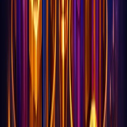
Bonus slots: $22 500 + 400 Tours sur slots (wagering x35)
➡️ Découvrir WinBeast
🥈 #2 -
SpinBoss
: Cashback Généreux
Licence: Anjouan (Comores) Note: 9.3/10 ⭐⭐⭐⭐⭐
Points forts:
✅ Cashback quotidien 15% sur pertes slots
✅ 4500+ jeux dont les meilleurs éditeurs
✅ Tournois slots avec prizepool mensuel
✅ Cashback live casino 25%
✅ Retraits crypto en 1-4h
Bonus slots: $22 500 + 400 Tours (wagering x35)
➡️ Voir SpinBoss
🥉 #3 -
VIPLuck
: Bonus Sans Dépôt
Licence: Curaçao 365/JAZ Note: 9.1/10 ⭐⭐⭐⭐