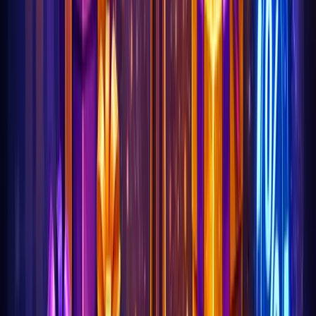
Site de l'éditeur
Notre
guide des jeux
avec RTP détaillés
2. Gérer Votre Bankroll
Bankroll management essentiel:
Règle des 100 spins:
Budget session: Divisez par 100 pour obtenir votre mise par
spin
Exemple: Budget 50€ = mise 0,50€ par spin maximum
Limites strictes:
✅ Fixez une limite de perte AVANT de jouer
✅ Définissez un objectif de gain (ex: +50%)
✅ ARRÊTEZ quand une limite est atteinte
Consultez notre
calculateur de bankroll
pour optimiser vos sessions.
3. Profiter des Bonus Sans Wagering Excessif
Les bonus casino boostent votre bankroll, mais attention aux
conditions: