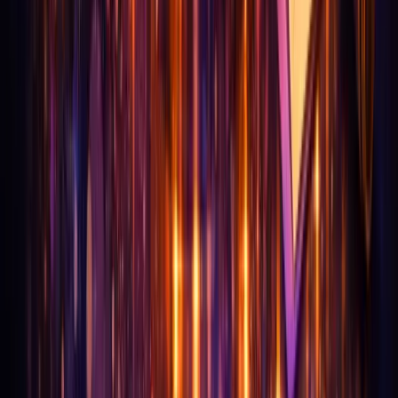
JOUER MAINTENANT
18+ • Jouez responsable
#3
VIPLuck Casino
🎁 Bonus Exclusif
100% jusqu'à 1000€ + 100 FS
CODE: WELCOME1
JOUER MAINTENANT
18+ • Jouez responsable
#4
Rockstar Casino
🎁 Bonus Exclusif
1500€ + 250 Free Spins