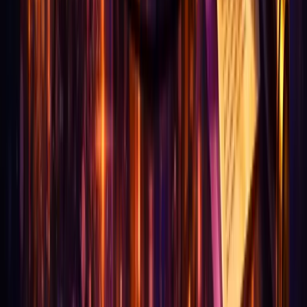
🏆
Top 5 des Meilleurs Casinos Chicken Road
Profitez des meilleurs bonus et commencez à gagner dès aujourd'hui
!
#1
SpinBoss
🎁 Bonus Exclusif
Jusqu'à €15 000 + 400 tours
JOUER MAINTENANT
18+ • Jouez responsable
#2
WinBeast
🎁 Bonus Exclusif
5000€ + 500 TG + 650€ Freebet