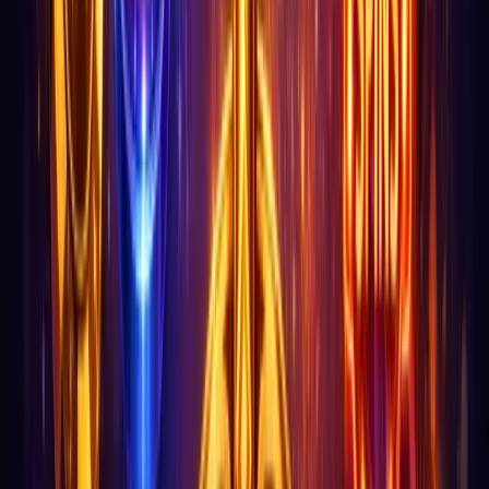
garantit que chaque spin est:
✅ 100% aléatoire - impossible à prédire
✅ Indépendant - les résultats précédents n'influencent pas les
suivants
✅ Équitable - pas de manipulation possible
Mythe à déconstruire: Les machines à sous ne sont jamais "dues"
pour payer. Chaque spin a exactement les mêmes probabilités, que
vous ayez perdu 100 fois ou gagné au tour précédent.
Le RTP (Return to Player)
Le RTP est le taux de redistribution théorique d'une machine à sous.
C'est le pourcentage des mises qui est reversé aux joueurs sur le long
terme.
Exemples:
RTP 96% = Sur 100€ misés en moyenne, 96€ sont
redistribués
RTP 98% = Sur 100€ misés en moyenne, 98€ sont
redistribués
Important: Le RTP est calculé sur des millions de spins. À court