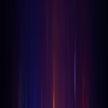
A
Alexandre Rousseau
Sommaire
1
.
Introduction: L'Univers des Machines à Sous En Ligne
2
.
Mise à
jour Avril 2026: ce qui a changé
3
.
Comment Fonctionnent les
Machines à Sous En Ligne ?
4
.
Les Différents Types de Machines à
Sous
5
.
Top 10 des Machines à Sous avec Meilleur RTP
6
.
Stratégies
pour Maximiser Vos Gains aux Machines à Sous
7
.
Où Jouer aux
Machines à Sous En Ligne en France ?
8
.
Machines à Sous Gratuites
vs Argent Réel
9
.
FAQ: Machines à Sous En Ligne
10
.
Conclusion:
Jouer Intelligemment aux Machines à Sous
Écrit par
A
Alexandre Rousseau
Spécialiste Plateformes iGaming & Bonus
14+ ans dans l'industrie iGaming
Vérifié par
D
Dr. Thomas Beaumont
Expert Gaming & Stratégie de Jeu