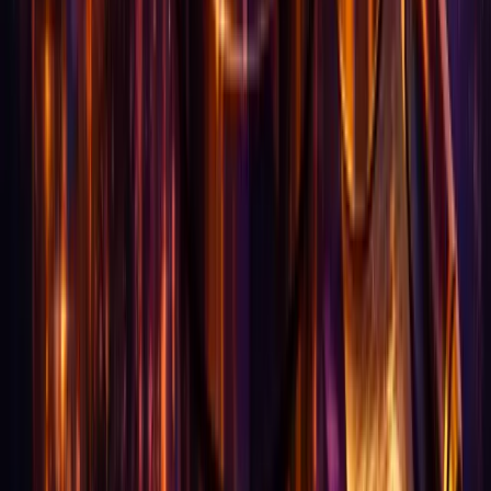
Prêt à Jouer ?
🎰 Pour les débutants: Testez en
mode démo gratuit
sans risque
💰 Pour jouer en réel:
🥇
WinBeast
- 2800+ slots, RTP 98%
🥈
SpinBoss
- Cashback 15%, sécurité max
🥉
VIPLuck
- 20€ bonus sans dépôt
📚 Approfondir vos connaissances:
Stratégies avancées
Guide des bonus casino
Jeu responsable
- Jouez de manière saine
⚠️ Rappel: Jeu responsable, +18 ans. Besoin d'aide ? 09-74-75-13-
13 (Joueurs Info Service)
---
Guide mis à jour: Avril 2026 | RTP, compatibilité mobile et casinos
recommandés revérifiés selon notre méthodologie v1.2.0