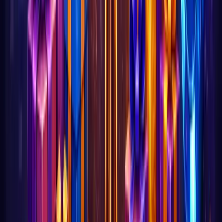
Comprendre les mécaniques (bonus, free spins)
Évaluer la fréquence des gains
Déterminer si le gameplay vous plaît
Zéro risque financier
Où jouer gratuitement:
Notre page démo
- Machines à sous sans inscription
Directement sur les casinos recommandés
5. Ne Jamais Chasser Vos Pertes
Piège psychologique #1: Augmenter les mises après une série de
pertes.
Pourquoi c'est dangereux:
Accélère la perte de votre bankroll
Décisions émotionnelles vs rationnelles
Aucun impact sur probabilités (RNG indépendant)
Alternative saine:
Prenez une pause