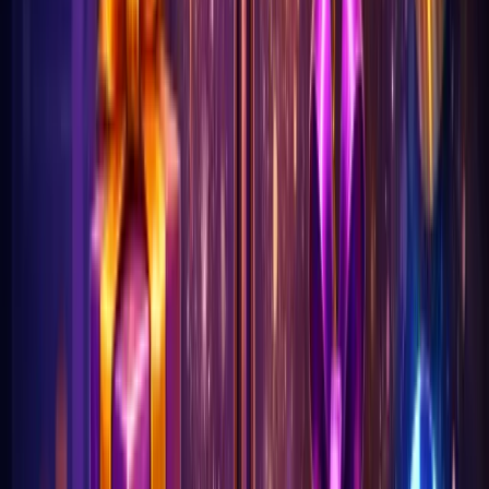
5. Machines à Sous à Thème
Licences officielles et univers immersifs:
Jurassic Park (Microgaming) - Dinosaures et T-Rex attack
Game of Thrones (Microgaming) - 243 ways, 4 jackpots
Vikings (NetEnt) - Raid Spins et Shield Wall
---
Top 10 des Machines à Sous avec Meilleur
RTP
Gain
Rang
Machine
Éditeur
RTP
Variance
Max
🥇
Mega Joker
NetEnt
99%
Faible
x2000
🥈
Blood Suckers
NetEnt
98%
Moyenne
x7500
🥉
Jackpot 6000
NetEnt
98.8%
Faible
x6000
1429 Uncharted
4
Thunderkick
98.6%
Moyenne
x670
Seas
5
Jokerizer
Yggdrasil
98%
Moyenne
x6000
6
Book of 99
Relax Gaming
99%
Élevée
x2299
7
Starmania
NextGen
97.87%
Faible
x500