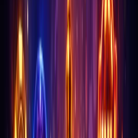
Jeux gratuits vs argent réel
🎯
Commencez à Gagner Dès Maintenant !
Jouez sur les meilleures plateformes avec des
bonus exclusifs
#1
SpinBoss
🎁 Bonus Exclusif
Jusqu'à €15 000 + 400 tours
JOUER MAINTENANT
18+ • Jouez responsable
#2
WinBeast
🎁 Bonus Exclusif