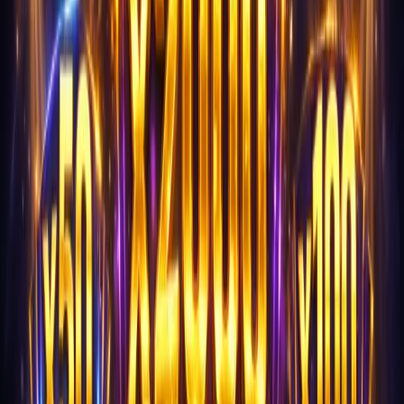
Volatilité
Moyenne
Pourquoi jouer à
Chicken Road Classic
?
Chicken Road Classic
se distingue par son
excellent
taux de
redistribution de
98
%, ce qui en fait
l'un des jeux les plus généreux
dans sa catégorie. Avec des mises allant de
0.01
€ à
200
€, ce jeu
s'adapte à tous les budgets. Le gain maximum de
20,000
€ offre un
potentiel de gains significatif pour les joueurs chanceux.
Un des grands avantages de
Chicken Road Classic
est la
disponibilité d'une version démo gratuite. Cela vous permet de
découvrir le jeu, de comprendre ses mécaniques et de développer
vos stratégies sans risquer votre argent. Une fois que vous maîtrisez
le jeu, vous pouvez passer en mode argent réel sur l'un des casinos
recommandés ci-dessous.
Comment jouer à
Chicken Road
Classic
?
1
Choisissez votre mise