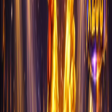
Stratégies recommandées
Stratégie conservatrice
Idéale pour les débutants : encaissez tôt avec des multiplicateurs plus
faibles (1.5x - 2x) pour accumuler des gains réguliers. Cette
approche minimise les risques et permet de jouer plus longtemps.
Stratégie équilibrée
Visez des multiplicateurs moyens (2x - 5x) en alternant entre
encaissements précoces et paris plus risqués. Cette méthode offre un
bon équilibre entre sécurité et potentiel de gains.
Stratégie agressive
Pour les joueurs expérimentés : attendez des multiplicateurs élevés
(5x+) en acceptant un risque supérieur. Réservez cette stratégie à
une petite partie de votre bankroll pour limiter l'impact des pertes.
Caractéristiques principales