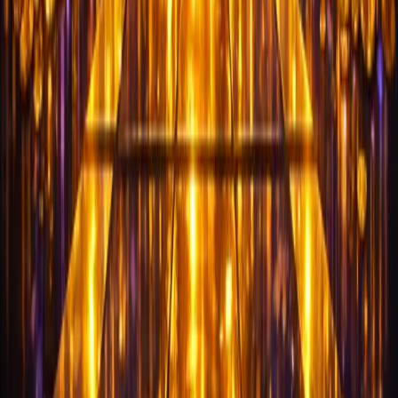
Casinos
Tous les casinos
Top casinos
Nouveaux casinos
Licence ANJ
Casinos fiables
Applications mobile
Ressources
Guide Chicken Road
Chicken Road Officiel
Stratégies
Démo gratuite
FAQ
Méthodologie
Guide Anti-Arnaque
Légal