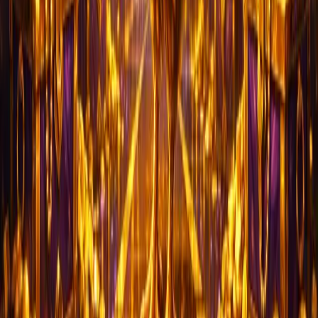
Directeur de publication: Pierre Peristil
Facebook