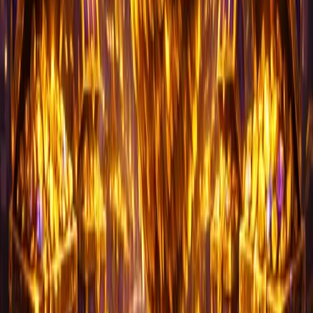
La version premium de Chicken Road avec des graphismes 3D
spectaculaires et des fonctionnalités exclusives. Profitez de
multiplicateurs mega jusqu'à x500, de bonus journaliers et d'un
mode multijoueur où vous pouvez défier d'autres joueurs.
RTP:
97.9
%
Jouer comporte des risques :
endettement, isolement, dépendance.
Pour être aidé, appelez le
joueurs-info-service.fr
09-74-75-13-13
(appel non surtaxé)
.
🐔 Chicken Road
Votre guide expert pour jouer à Chicken Road en toute sécurité.
Avis indépendants, stratégies gagnantes et bonus exclusifs.
Ollin Media
Auvergne-Rhône-Alpes, France
contact@poulet.casino
SIREN: 943 338 012