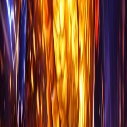
4.3
/10
Visiter
Rockstar Casino
4.3
/10
Visiter
Questions fréquentes sur
Mega Chicken
Road
Comment jouer à
Mega Chicken Road
gratuitement ?
Quel est le RTP de
Mega Chicken Road
?
Quel est le gain maximum sur
Mega Chicken Road
?