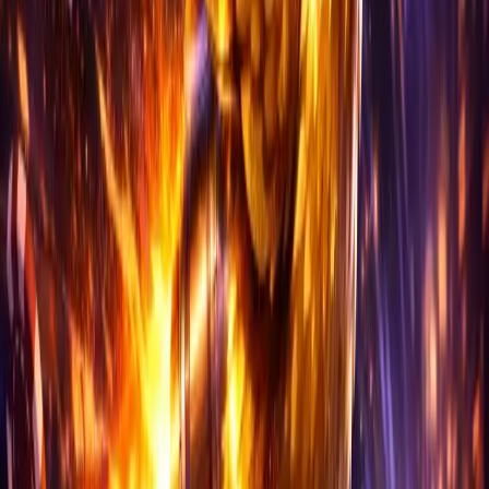
Puis-je jouer à
Mega Chicken Road
sur mobile ?
Quelles sont les mises minimales et maximales sur
Mega Chicken
Road
?
Le jeu
Mega Chicken Road
est-il équitable ?
Quelle difficulté choisir sur
Mega Chicken Road
?
Jeux similaires à
Mega Chicken Road
Chicken Road Classic
Chicken Road Classic est le jeu original qui a lancé le phénomène.
Guidez votre poulet à travers une route dangereuse en évitant les
plaques d'égout. Choisissez parmi 4 niveaux de difficulté et
encaissez vos gains à tout moment. Avec un RTP de 98%, c'est l'un
des jeux les plus généreux du marché.
RTP:
98
%
4.8
/5