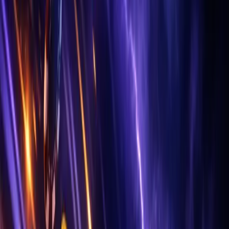
dans sa catégorie. Avec des mises allant de
0.5
€ à
500
€, ce jeu
s'adapte à tous les budgets. Le gain maximum de
50,000
€ offre un
potentiel de gains significatif pour les joueurs chanceux.
Comment jouer à
Mega Chicken Road
?
1
Choisissez votre mise
Sélectionnez le montant que vous souhaitez miser, entre
0.5
€ et
500
€. Commencez avec des petites mises pour vous familiariser avec le
jeu.
2
Sélectionnez la difficulté
Choisissez parmi
5
niveaux de difficulté. Plus le niveau est élevé,
plus les multiplicateurs sont importants, mais le risque est également
plus élevé.