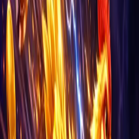
bon équilibre entre sécurité et potentiel de gains.
Stratégie agressive
Pour les joueurs expérimentés : attendez des multiplicateurs élevés
(5x+) en acceptant un risque supérieur. Réservez cette stratégie à
une petite partie de votre bankroll pour limiter l'impact des pertes.
Caractéristiques principales
✓
Graphismes 3D haute définition
✓
5 niveaux de difficulté incluant 'Extrême'
✓
Multiplicateurs jusqu'à x500
✓