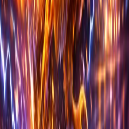
(appel non surtaxé)
.
🐔 Chicken Road
Votre guide expert pour jouer à Chicken Road en toute sécurité.
Avis indépendants, stratégies gagnantes et bonus exclusifs.
Ollin Media
Auvergne-Rhône-Alpes, France
contact@poulet.casino
SIREN: 943 338 012
Directeur de publication: Pierre Peristil
Facebook