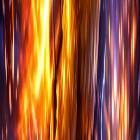
Chicken Road 2
Chicken Road 2 est la nouvelle génération du célèbre jeu crash
sortie le 15 avril 2025. Nouveau design avec route urbaine et
voitures réelles, 30 lignes en mode Easy et 18 en Hardcore.
Multiplicateurs jusqu'à x3 608 855 avec un RTP de 95,5%. 4
niveaux de difficulté améliorés et optimisation mobile parfaite.
RTP:
95.5
%
4.9
/5
Chicken Road Turbo
Version accélérée de Chicken Road pour les joueurs qui aiment
l'action rapide. Chaque partie dure 30 secondes maximum avec des
multiplicateurs qui augmentent plus rapidement. Parfait pour les
sessions de jeu intensives et les chasseurs de gros gains.
RTP:
97.8
%
Jouer comporte des risques :
endettement, isolement, dépendance.
Pour être aidé, appelez le
joueurs-info-service.fr
09-74-75-13-13